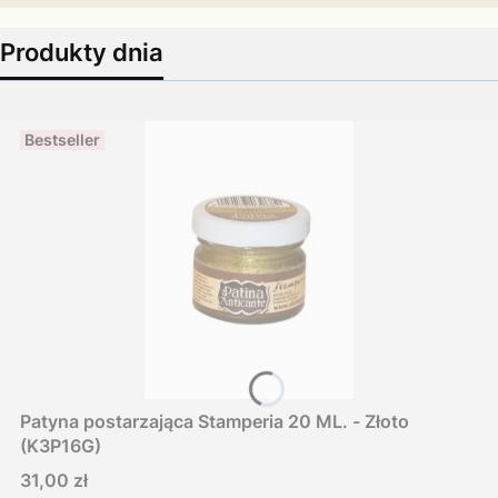
Produkty dnia
Bestseller
Patyna postarzająca Stamperia 20 ML. - Złoto
(K3P16G)
Cena
31,00 zł