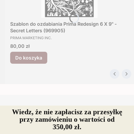
Szablon do ozdabiania Prima Redesign 6 X 9" -
Secret Letters (969905)
PRODUCENT
PRIMA MARKETING INC.
Cena
80,00 zł
Do koszyka
Wiedz, że nie zapłacisz za przesyłkę
przy zamówieniu o wartości od
350,00 zł.