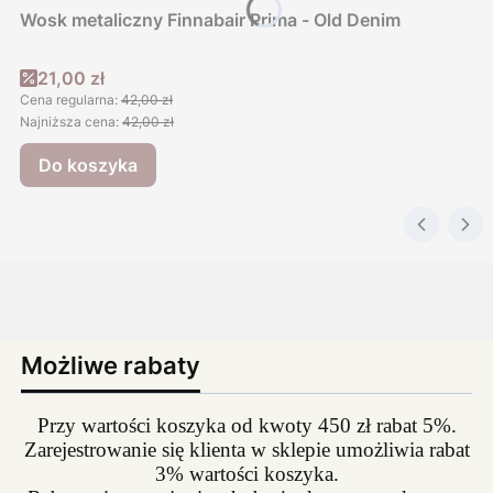
Wosk metaliczny Finnabair Prima - Old Denim
Cena promocyjna
21,00 zł
Cena regularna:
42,00 zł
Najniższa cena:
42,00 zł
Do koszyka
Możliwe rabaty
Przy wartości koszyka od kwoty 450 zł rabat 5%.
Zarejestrowanie się klienta w sklepie umożliwia rabat
3% wartości koszyka.